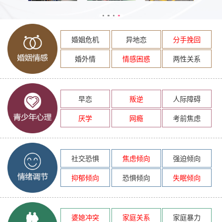
婚姻危机
异地恋
分手挽回
婚外情
情感困惑
两性关系
早恋
叛逆
人际障碍
厌学
网瘾
考前焦虑
社交恐惧
焦虑倾向
强迫倾向
抑郁倾向
恐惧倾向
失眠倾向
婆媳冲突
家庭关系
家庭暴力