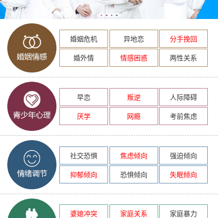
婚姻危机
异地恋
分手挽回
婚外情
情感困惑
两性关系
早恋
叛逆
人际障碍
厌学
网瘾
考前焦虑
社交恐惧
焦虑倾向
强迫倾向
抑郁倾向
恐惧倾向
失眠倾向
婆媳冲突
家庭关系
家庭暴力