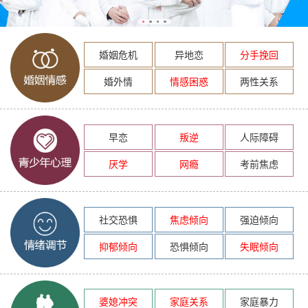
婚姻危机
异地恋
分手挽回
婚外情
情感困惑
两性关系
早恋
叛逆
人际障碍
厌学
网瘾
考前焦虑
社交恐惧
焦虑倾向
强迫倾向
抑郁倾向
恐惧倾向
失眠倾向
婆媳冲突
家庭关系
家庭暴力