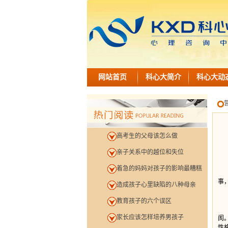
网站首页
科心大简介
科心大动
高考生的父母该怎么做
亲子关系中的越位和失位
着急的妈妈对孩子的影响最糟糕
营
事
造成孩子心里缺陷的八种母亲
教育孩子的六个误区
现
家长应该怎样培养男孩子
阂
性