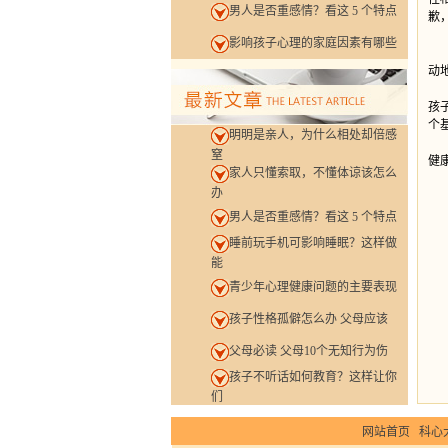
男人是否重感情？看这 5 个特点
歉
影响孩子心理的家庭因素有哪些
孩
动
当
孩
个
明明是亲人，为什么相处却倍感
婚
窒
健
家人只懂索取，不懂体谅该怎么
办
男人是否重感情？看这 5 个特点
睡前玩手机可影响睡眠？这样做
能
青少年心理健康问题的主要表现
孩子性格孤僻怎么办 父母应该
父母必读 父母10个无知行为伤
孩子不听话如何教育？这样让你
们
网站首页
科心