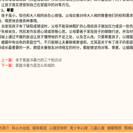
，让孩子真实感受到自己在家庭中的对等方位。
2、尊重
子虽小，但也和大人相同自负心很强，父母应像对待大人相同尊重他们的权和需求
地、情愿地去做各种事情。
发现孩子有了缺陷或错误时，父母不能采纳粗犷的心境给孩子施加压力或说一些伤
子失掉自负，然后发作反感心境或背叛心思。父母要善于发现孩子的细微行进，并及时
基础上通过平缓的扳话让孩子懂得他的不足之处，以及怎么改。只需尊重孩子，以理服
姻中有出色的家庭空气，不只能够让夫妻联络更谐和，尤其是关于有了孩子的家庭
康成长最重要的一步。期望夫妻朋友对待相互的时分，都能够坚持对等、尊重，让婚姻
上一篇：
关于家庭冷暴力的三个知识点
下一篇：
家庭冷暴力是怎么形成的
大简介
科心大动态
媒体报道
心理咨询师
青少年心理
儿童心理
婚姻情感
情绪