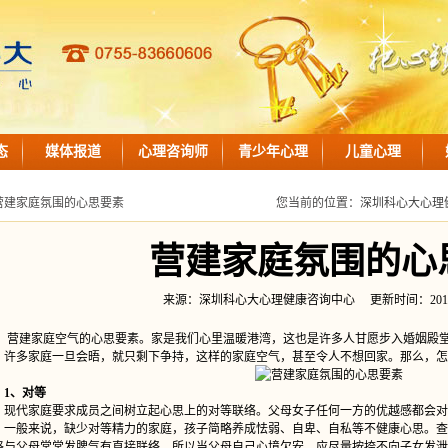
态
媒体报道
心理咨询师
青少年心理
儿童心理
营建家庭氛围的心思要素
您当前的位置：
深圳科心大心理
营建家庭氛围的心
来源：深圳科心大心理健康咨询中心 更新时间：2018-10-0
建家庭空气的心思要素。家是我们心里温暖港湾，这也是许多人甘愿步入婚姻殿堂
，许多家庭一旦会晤，就只剩下争持，这样的家庭空气，甚至令人不想回家。那么，怎
1、对等
代家庭要求成员之间树立起心思上的对等联络。父母女子任何一方的优越感都会对
。一般来说，缺少对等精力的家庭，孩子简略养成怯弱、自卑、自私等不健康心思。查
格与父母常常发脾气有直接联络。所以当父母自己心境欠安，应尽量按捺不向子女发泄