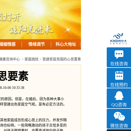
婚姻情感
情绪调节
科心大地址
优眠
健康咨询中心
>
家庭困扰
> 营建家庭氛围的心思要素
心理咨询
在线咨询
思要素
在线预约
6 10:35:38
的原因。但是，在婚后，因为各种大事小
样营建出色家庭空气呢。是有必定方法的。
QQ咨询
其他家庭成员形成心思上的压力，并发作隔
询也标明，一些简略激动的孩子古怪多变的
微信咨询
，对孩子做错事时，也要真诚地向孩子抱