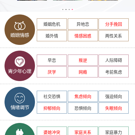
婚姻危机
异地恋
分手挽回
婚外情
情感困惑
两性关系
早恋
叛逆
人际障碍
厌学
网瘾
考前焦虑
社交恐惧
焦虑倾向
强迫倾向
抑郁倾向
恐惧倾向
失眠倾向
婆媳冲突
家庭关系
家庭暴力