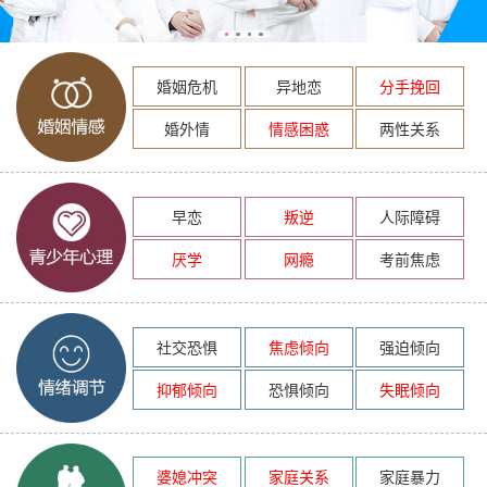
婚姻危机
异地恋
分手挽回
婚外情
情感困惑
两性关系
早恋
叛逆
人际障碍
厌学
网瘾
考前焦虑
社交恐惧
焦虑倾向
强迫倾向
抑郁倾向
恐惧倾向
失眠倾向
婆媳冲突
家庭关系
家庭暴力