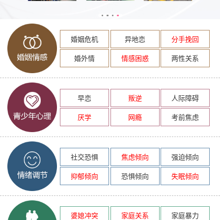
婚姻危机
异地恋
分手挽回
婚外情
情感困惑
两性关系
早恋
叛逆
人际障碍
厌学
网瘾
考前焦虑
社交恐惧
焦虑倾向
强迫倾向
抑郁倾向
恐惧倾向
失眠倾向
婆媳冲突
家庭关系
家庭暴力