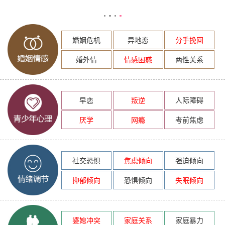
婚姻危机
异地恋
分手挽回
婚外情
情感困惑
两性关系
早恋
叛逆
人际障碍
厌学
网瘾
考前焦虑
社交恐惧
焦虑倾向
强迫倾向
抑郁倾向
恐惧倾向
失眠倾向
婆媳冲突
家庭关系
家庭暴力