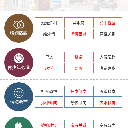
婚姻危机
异地恋
分手挽回
婚外情
情感困惑
两性关系
早恋
叛逆
人际障碍
厌学
网瘾
考前焦虑
社交恐惧
焦虑倾向
强迫倾向
抑郁倾向
恐惧倾向
失眠倾向
婆媳冲突
家庭关系
家庭暴力