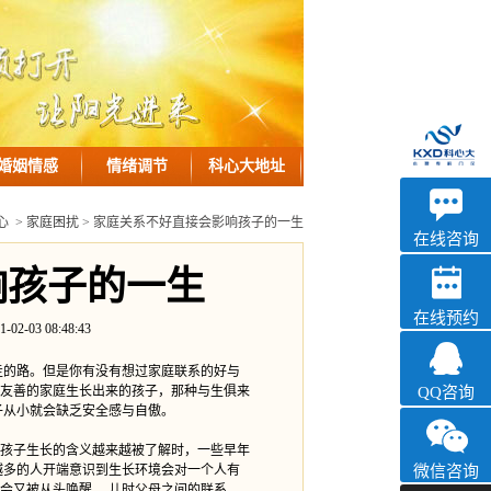
婚姻情感
情绪调节
科心大地址
优眠
心
>
家庭困扰
> 家庭关系不好直接会影响孩子的一生
心理咨询
在线咨询
响孩子的一生
在线预约
3 08:48:43
的路。但是你有没有想过家庭联系的好与
友善的家庭生长出来的孩子，那种与生俱来
QQ咨询
子从小就会缺乏安全感与自傲。
孩子生长的含义越来越被了解时，一些早年
越多的人开端意识到生长环境会对一个人有
微信咨询
会又被从头唤醒。 儿时父母之间的联系、