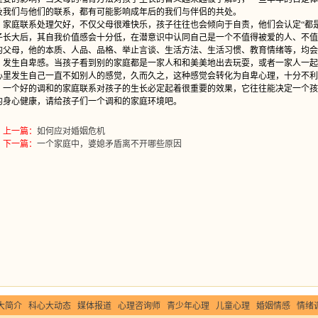
及我们与他们的联系，都有可能影响成年后的我们与伴侣的共处。
庭联系处理欠好，不仅父母很难快乐，孩子往往也会倾向于自责，他们会认定“都是
子长大后，其自我价值感会十分低，在潜意识中认同自己是一个不值得被爱的人、不值
的父母，他的本质、人品、品格、举止言谈、生活方法、生活习惯、教育情绪等，均会
生自卑感。当孩子看到别的家庭都是一家人和和美美地出去玩耍，或者一家人一起
心里发生自己一直不如别人的感觉，久而久之，这种感觉会转化为自卑心理，十分不利
个好的调和的家庭联系对孩子的生长必定起着很重要的效果，它往往能决定一个孩
的身心健康，请给孩子们一个调和的家庭环境吧。
上一篇：
如何应对婚姻危机
下一篇：
一个家庭中，婆媳矛盾离不开哪些原因
大简介
科心大动态
媒体报道
心理咨询师
青少年心理
儿童心理
婚姻情感
情绪