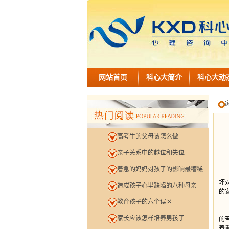
网站首页
科心大简介
科心大动
高考生的父母该怎么做
亲子关系中的越位和失位
着急的妈妈对孩子的影响最糟糕
现
坏
造成孩子心里缺陷的八种母亲
的
教育孩子的六个误区
越
家长应该怎样培养男孩子
的
着