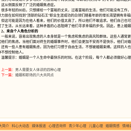
。这从侧面反映了广泛的婚姻焦虑症。
多年轻的80后，只想嫁给一个富裕的丈夫，过着富裕的生活，他们可能没有工作，
意力放在如何找到“顶部的钻石王“职业生涯成功的白领们随着年龄的增长渴望拥有幸福
这可能是因为在他人看来，他们的价值太高了，所以他们不敢追求。他们自己也可能
过了生活，从长远来看，这种矛盾的心态阻碍了他们寻求幸福的步伐。因此，患上婚姻
2、来自个人角色分析的
般来说，容易出现焦虑的人本身就是一个焦虑和焦虑的高风险群体。这些人通常更
起他们的焦虑。当他们面对终生的婚姻事件时，他们会更加不安而不是快乐，他们对婚
有一些人患有婚姻焦虑，因为他们习惯于自由生活，不想被婚姻束缚。这样的人也
种不想控制他人。
馨提示：婚姻是一个人生命中最快乐的时刻。在这个阶段，每个人都必须做好心理
上一篇：
男人需要女人体谅的四种心理
下一篇：
婚姻和职场的六大共同点
大简介
科心大动态
媒体报道
心理咨询师
青少年心理
儿童心理
婚姻情感
情绪