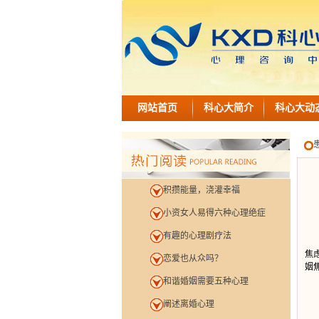
网站首页
科心大简介
科心大动
积攒能量，浇灌幸福
小资女人易得六种心理绝症
有趣的心理剧疗法
婚
焦
恋爱也从众吗？
姻
和谐婚姻需要五种心理
阐述离婚心理
我