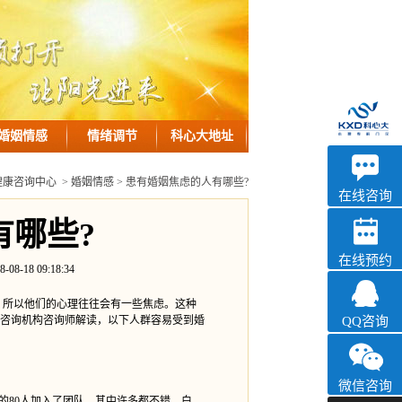
婚姻情感
情绪调节
科心大地址
优眠
健康咨询中心
>
婚姻情感
> 患有婚姻焦虑的人有哪些?
心理咨询
在线咨询
有哪些?
在线预约
8 09:18:34
所以他们的心理往往会有一些焦虑。这种
咨询机构咨询师解读，以下人群容易受到婚
QQ咨询
微信咨询
80人加入了团队，其中许多都不错。白