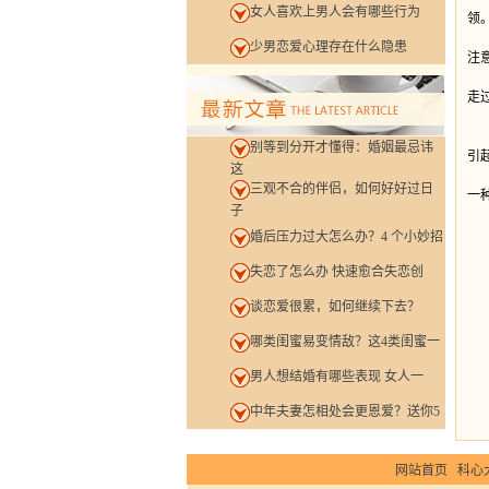
女人喜欢上男人会有哪些行为
领
很
少男恋爱心理存在什么隐患
注
但
走
一
别等到分开才懂得：婚姻最忌讳
引
这
还
三观不合的伴侣，如何好好过日
一
子
温
婚后压力过大怎么办？4 个小妙招
失恋了怎么办 快速愈合失恋创
谈恋爱很累，如何继续下去？
哪类闺蜜易变情敌？这4类闺蜜一
男人想结婚有哪些表现 女人一
中年夫妻怎相处会更恩爱？送你5
网站首页
科心