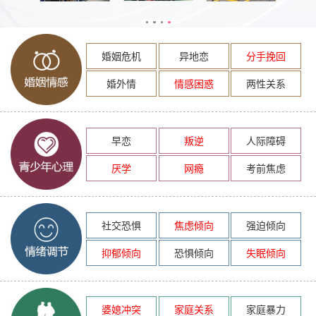
婚姻危机
异地恋
分手挽回
婚外情
情感困惑
两性关系
早恋
叛逆
人际障碍
厌学
网瘾
考前焦虑
社交恐惧
焦虑倾向
强迫倾向
抑郁倾向
恐惧倾向
失眠倾向
婆媳冲突
家庭关系
家庭暴力