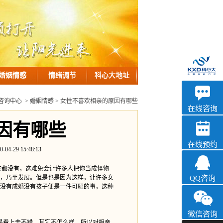
婚姻情感
情绪调节
科心大地址
优眠
咨询中心
>
婚姻情感
> 女性不喜欢相亲的原因有哪些
心理咨询
在线咨询
因有哪些
在线预约
9 15:48:13
都没有，这难免会让许多人把你当成怪物
，乃至发展。但是也是因为这样，让许多女
QQ咨询
没有成婚没有孩子便是一件可耻的事，这种
微信咨询
是看上去不错，其实不怎么样，所以对相亲