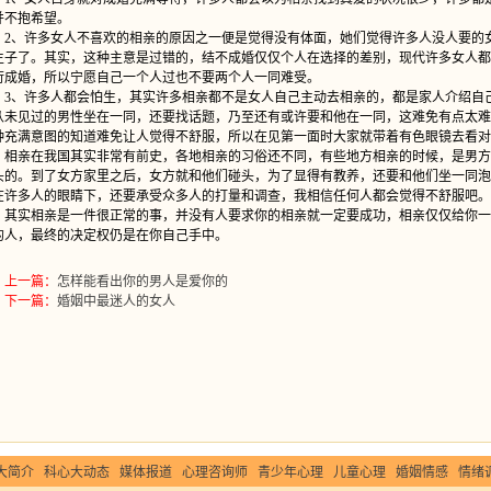
并不抱希望。
、许多女人不喜欢的相亲的原因之一便是觉得没有体面，她们觉得许多人没人要的
生子了。其实，这种主意是过错的，结不成婚仅仅个人在选择的差别，现代许多女人都
衍成婚，所以宁愿自己一个人过也不要两个人一同难受。
、许多人都会怕生，其实许多相亲都不是女人自己主动去相亲的，都是家人介绍自
从未见过的男性坐在一同，还要找话题，乃至还有或许要和他在一同，这难免有点太难
种充满意图的知道难免让人觉得不舒服，所以在见第一面时大家就带着有色眼镜去看对
亲在我国其实非常有前史，各地相亲的习俗还不同，有些地方相亲的时候，是男方
头的。到了女方家里之后，女方就和他们碰头，为了显得有教养，还要和他们坐一同泡
在许多人的眼睛下，还要承受众多人的打量和调查，我相信任何人都会觉得不舒服吧。
实相亲是一件很正常的事，并没有人要求你的相亲就一定要成功，相亲仅仅给你一
的人，最终的决定权仍是在你自己手中。
上一篇：
怎样能看出你的男人是爱你的
下一篇：
婚姻中最迷人的女人
大简介
科心大动态
媒体报道
心理咨询师
青少年心理
儿童心理
婚姻情感
情绪