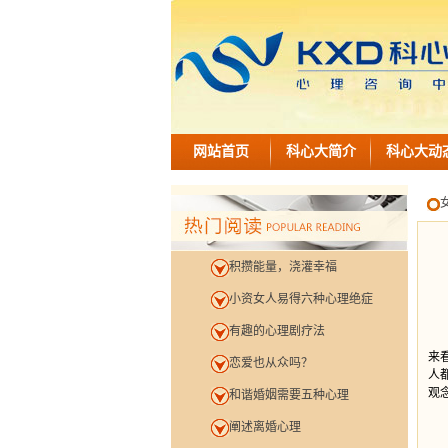
网站首页
科心大简介
科心大动
积攒能量，浇灌幸福
小资女人易得六种心理绝症
有趣的心理剧疗法
相
来
恋爱也从众吗？
人
观
和谐婚姻需要五种心理
阐述离婚心理
1