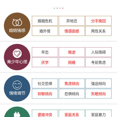
婚姻危机
异地恋
分手挽回
婚外情
情感困惑
两性关系
早恋
叛逆
人际障碍
厌学
网瘾
考前焦虑
社交恐惧
焦虑倾向
强迫倾向
抑郁倾向
恐惧倾向
失眠倾向
婆媳冲突
家庭关系
家庭暴力