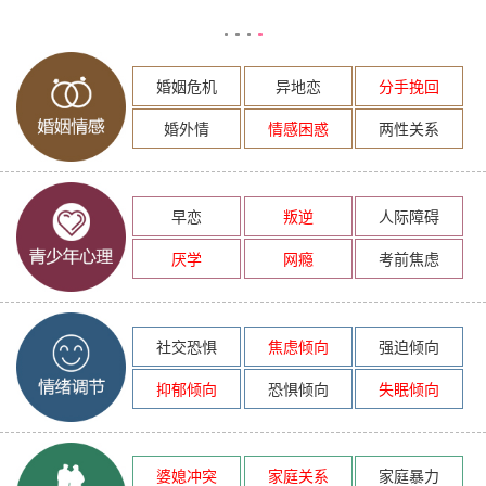
婚姻危机
异地恋
分手挽回
婚外情
情感困惑
两性关系
早恋
叛逆
人际障碍
厌学
网瘾
考前焦虑
社交恐惧
焦虑倾向
强迫倾向
抑郁倾向
恐惧倾向
失眠倾向
婆媳冲突
家庭关系
家庭暴力