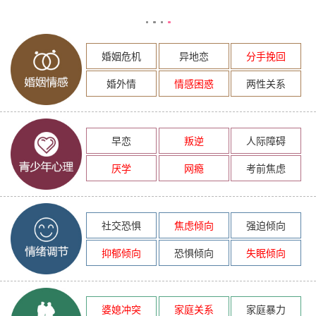
婚姻危机
异地恋
分手挽回
婚外情
情感困惑
两性关系
早恋
叛逆
人际障碍
厌学
网瘾
考前焦虑
社交恐惧
焦虑倾向
强迫倾向
抑郁倾向
恐惧倾向
失眠倾向
婆媳冲突
家庭关系
家庭暴力