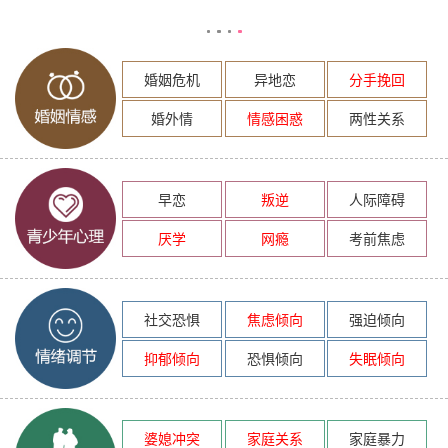
婚姻危机
异地恋
分手挽回
婚外情
情感困惑
两性关系
早恋
叛逆
人际障碍
厌学
网瘾
考前焦虑
社交恐惧
焦虑倾向
强迫倾向
抑郁倾向
恐惧倾向
失眠倾向
婆媳冲突
家庭关系
家庭暴力