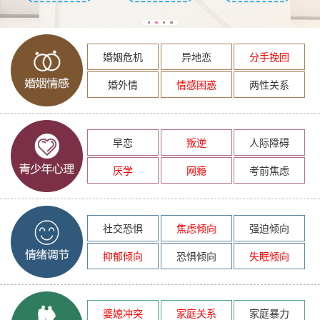
婚姻危机
异地恋
分手挽回
婚外情
情感困惑
两性关系
早恋
叛逆
人际障碍
厌学
网瘾
考前焦虑
社交恐惧
焦虑倾向
强迫倾向
抑郁倾向
恐惧倾向
失眠倾向
婆媳冲突
家庭关系
家庭暴力