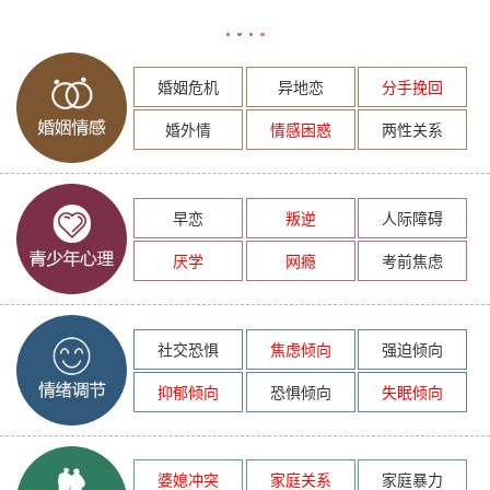
婚姻危机
异地恋
分手挽回
婚外情
情感困惑
两性关系
早恋
叛逆
人际障碍
厌学
网瘾
考前焦虑
社交恐惧
焦虑倾向
强迫倾向
抑郁倾向
恐惧倾向
失眠倾向
婆媳冲突
家庭关系
家庭暴力