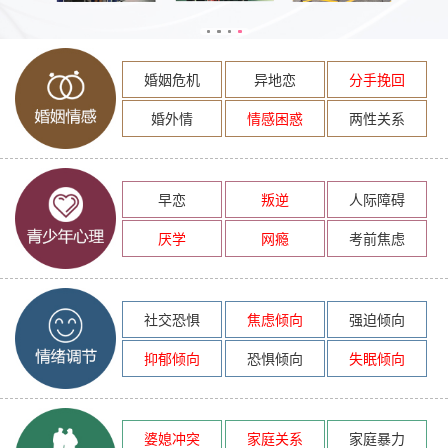
婚姻危机
异地恋
分手挽回
婚外情
情感困惑
两性关系
早恋
叛逆
人际障碍
厌学
网瘾
考前焦虑
社交恐惧
焦虑倾向
强迫倾向
抑郁倾向
恐惧倾向
失眠倾向
婆媳冲突
家庭关系
家庭暴力