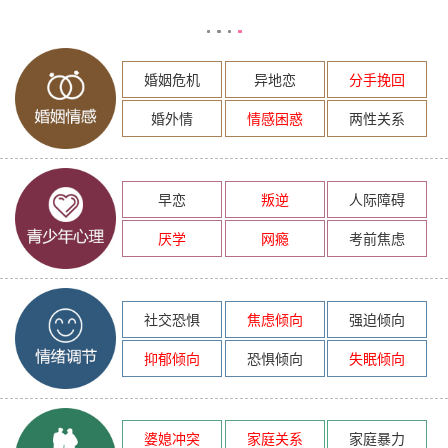
婚姻危机
异地恋
分手挽回
婚外情
情感困惑
两性关系
早恋
叛逆
人际障碍
厌学
网瘾
考前焦虑
社交恐惧
焦虑倾向
强迫倾向
抑郁倾向
恐惧倾向
失眠倾向
婆媳冲突
家庭关系
家庭暴力