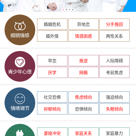
婚姻危机
异地恋
分手挽回
婚外情
情感困惑
两性关系
早恋
叛逆
人际障碍
厌学
网瘾
考前焦虑
社交恐惧
焦虑倾向
强迫倾向
抑郁倾向
恐惧倾向
失眠倾向
婆媳冲突
家庭关系
家庭暴力