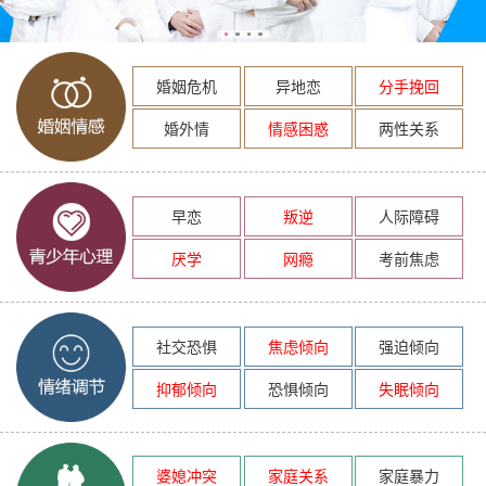
婚姻危机
异地恋
分手挽回
婚外情
情感困惑
两性关系
早恋
叛逆
人际障碍
厌学
网瘾
考前焦虑
社交恐惧
焦虑倾向
强迫倾向
抑郁倾向
恐惧倾向
失眠倾向
婆媳冲突
家庭关系
家庭暴力