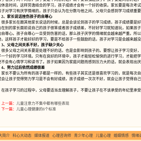
的休息时间，这样劳逸结合的学习，孩子成绩才会有一个好的收获。家长要是每次考试
孩子对学习有厌学情绪的，孩子只会认为在分数与他之间，父母只会感到学习成绩重要
2、家长说话挫伤孩子的自尊心
多家长在跟其他家长说话的时候，总是会谈论到孩子的学习成绩，孩子成绩要是好
会在别的家长面前说自己的孩子很笨或者孩子成绩差，不好好学习就知道玩，如果孩子
的自尊心。孩子自尊心一旦受到伤害的话，那么孩子厌学的情绪就会越来越严重。所以
励，这样孩子才能好好的学习，要是不给孩子一些鼓励的话，孩子对学习是会越来越没
3、父母之间关系不好，孩子缺少关心
多父母之间关系要是处理不好的话，也是会影响到孩子的。要想让孩子学习变好，
子一个好的学习环境。只有在良好的环境中，孩子才能轻松愉快的进行学习，才能把学
更不会有心情学习和读书了。孩子如果因为家庭问题而感到压力大的话，就会表现出厌
4、努力过后依然成绩很差
长不要认为所有的孩子都是一样的，有些孩子其实还是很喜欢学习的，就是每次自
就会让孩子觉得努力学习是不会有好成绩，孩子成绩一次次不好，就会让孩子觉得自己
。
孩子学习的过程中，父母要适当去理解孩子，不要让孩子在不该承受的年纪里承受
上一篇：
儿童注意力不集中都有哪些表现
下一篇：
儿童心理健康的6个标准
大简介
科心大动态
媒体报道
心理咨询师
青少年心理
儿童心理
婚姻情感
情绪