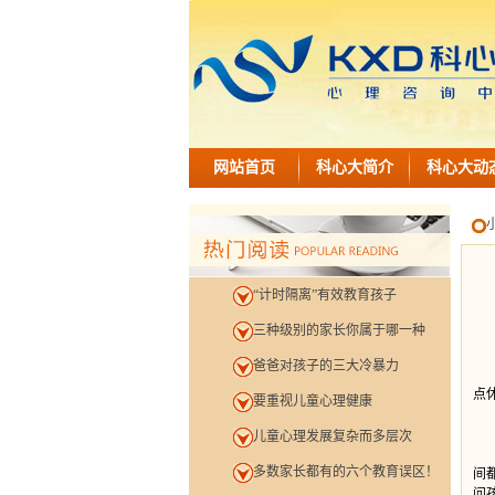
网站首页
科心大简介
科心大动
“计时隔离”有效教育孩子
三种级别的家长你属于哪一种
爸爸对孩子的三大冷暴力
孩
点
要重视儿童心理健康
儿童心理发展复杂而多层次
孩
多数家长都有的六个教育误区！
间
问