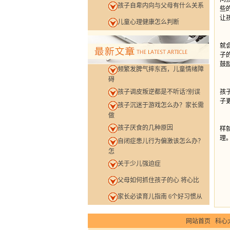
孩子自卑内向与父母有什么关系
些
让
儿童心理健康怎么判断
很
就
子
鼓
频繁发脾气摔东西，儿童情绪障
碍
很
孩子调皮叛逆都是不听话?别误
孩
子
孩子沉迷于游戏怎么办？家长需
做
家
孩子厌食的几种原因
样
理
自闭症患儿行为偏激该怎么办？
在
怎
关于少儿强迫症
父母如何抓住孩子的心 将心比
家长必读育儿指南 6个好习惯从
网站首页
科心