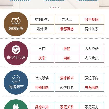
婚姻危机
异地恋
分手挽回
婚外情
情感困惑
两性关系
早恋
叛逆
人际障碍
厌学
网瘾
考前焦虑
社交恐惧
焦虑倾向
强迫倾向
抑郁倾向
恐惧倾向
失眠倾向
婆媳冲突
家庭关系
家庭暴力