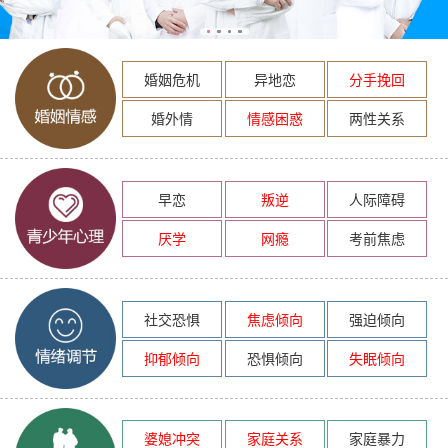
婚姻危机
异地恋
分手挽回
婚外情
情感困惑
两性关系
早恋
叛逆
人际障碍
厌学
网瘾
考前焦虑
社交恐惧
焦虑倾向
强迫倾向
抑郁倾向
恐惧倾向
失眠倾向
婆媳冲突
家庭关系
家庭暴力