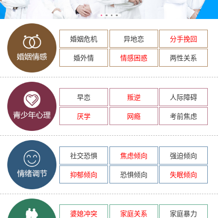
婚姻危机
异地恋
分手挽回
婚外情
情感困惑
两性关系
早恋
叛逆
人际障碍
厌学
网瘾
考前焦虑
社交恐惧
焦虑倾向
强迫倾向
抑郁倾向
恐惧倾向
失眠倾向
婆媳冲突
家庭关系
家庭暴力