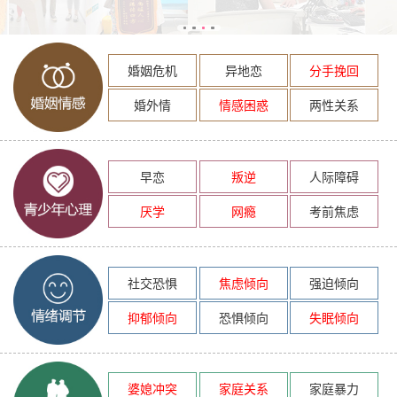
婚姻危机
异地恋
分手挽回
婚外情
情感困惑
两性关系
早恋
叛逆
人际障碍
厌学
网瘾
考前焦虑
社交恐惧
焦虑倾向
强迫倾向
抑郁倾向
恐惧倾向
失眠倾向
婆媳冲突
家庭关系
家庭暴力