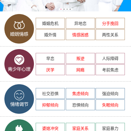
婚姻危机
异地恋
分手挽回
婚外情
情感困惑
两性关系
早恋
叛逆
人际障碍
厌学
网瘾
考前焦虑
社交恐惧
焦虑倾向
强迫倾向
抑郁倾向
恐惧倾向
失眠倾向
婆媳冲突
家庭关系
家庭暴力