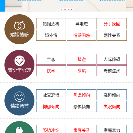
婚姻危机
异地恋
分手挽回
婚外情
情感困惑
两性关系
早恋
叛逆
人际障碍
厌学
网瘾
考前焦虑
社交恐惧
焦虑倾向
强迫倾向
抑郁倾向
恐惧倾向
失眠倾向
婆媳冲突
家庭关系
家庭暴力