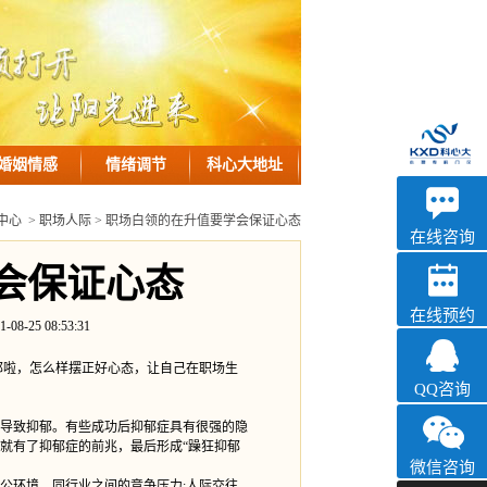
婚姻情感
情绪调节
科心大地址
优眠
中心
>
职场人际
> 职场白领的在升值要学会保证心态
心理咨询
在线咨询
会保证心态
在线预约
5 08:53:31
啦，怎么样摆正好心态，让自己在职场生
QQ咨询
导致抑郁。有些成功后抑郁症具有很强的隐
就有了抑郁症的前兆，最后形成“躁狂抑郁
微信咨询
环境、同行业之间的竞争压力;人际交往