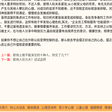
对他人要求特别苛刻，不近人情，使得人际关系紧张;从小就受父母的苛责，有先天的
，产生与其他人攀比的心理，对成功的追求不知疲倦，达不到既定目标就容易抑郁。另
精神层面得不到满足，慢慢就会发展成抑郁症。
然适度的焦虑对工作有好处，但日积月累容易演变成抑郁症。身处竞争激烈工作环
人、朋友进行倾诉，这样有助于早发现心理危机;其次，“企业员工帮助服务”也能提供
意，不要过度地透支体力，做事情要循序渐进，工作要讲究方式、方法，并且持之以恒
英雄主义，在与他人分享中释放压力;最后就是要有自我养生的意识，健康饮食，规律
。
果你不想让自己在升职以后变得忧郁的话，那么就去学会摆正好自己的心态，摆正好
心态让自己升值就是很重要的啦。
上一篇：
职场上绝不能深交的十种人，你交了几个？
下一篇：
职场人压力大？试试这样
大简介
科心大动态
媒体报道
心理咨询师
青少年心理
儿童心理
婚姻情感
情绪