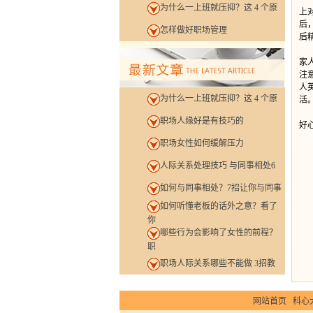
为什么一上班就压抑？这 4 个原
上
后
怎样做好职场管理
后
虽
家
注
人
为什么一上班就压抑？这 4 个原
活
如
职场人缘好是有技巧的
好
职场女性如何缓解压力
人际关系处理技巧 与同事相处6
如何与同事相处？7招让你与同事
如何听懂老板的话外之意？看了
你
哪些行为会影响了女性的前程？
职
职场人际关系哪些不能做 3招教
网站首页
科心