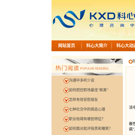
网站首页
科心大简介
科心大动
沟通中多听少说
如何把控职场最佳“距离”
怎样有效安慰朋友
很
活
七种社交中的病态心理
分
职业枯竭有哪些特征？
蔽
如何面对批评指责和嘲笑？
病
导