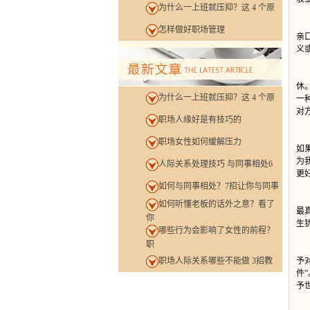
为什么一上班就压抑？这 4 个原
在
怎样做好职场管理
亲
义
心
休
为什么一上班就压抑？这 4 个原
一
对
职场人缘好是有技巧的
当
职场女性如何缓解压力
如
为
人际关系处理技巧 与同事相处6
更
如何与同事相处？7招让你与同事
世
如何听懂老板的话外之意？看了
最
你
生
哪些行为会影响了女性的前程？
职
存
职场人际关系哪些不能做 3招教
予
件
予