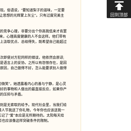
。俗语说，“要知道梨子的滋味，一定要
回到顶部
让思想的光辉蒙上灰尘”。只有过度完美主
的竞争心理，非要分出个你高我低来才肯罢
看来，心理高度健康的人不会这样。他们带有
上汲取优点、总结得失，既希望自己能超过
即使对方犯同样的错误，他依然会原谅;
是语言上的妥协。之所以有怨恨存在，是因
原因，自己做得不好，怎么能要求别人做得
微笑”，她透露着内心的善与宁静，是心灵
好的事物和人做出的最直接反应，如果你产
的压抑与矛盾。
则是无索取的给予。现代社会里，当我们给
情人节我送了你礼物，今年你也应该送我一
记了“爱”本应是无所期待的。太阳每天给
否也应该像这样突破条件的限制。