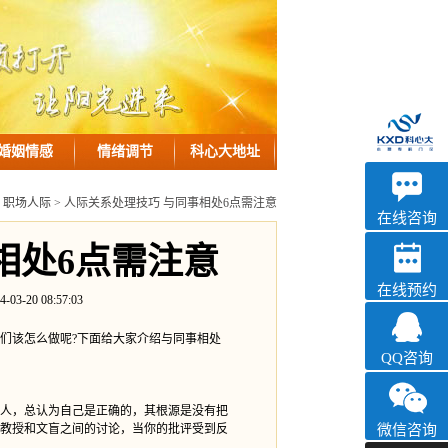
婚姻情感
情绪调节
科心大地址
优眠
>
职场人际
> 人际关系处理技巧 与同事相处6点需注意
心理咨询
在线咨询
相处6点需注意
在线预约
0 08:57:03
该怎么做呢?下面给大家介绍与同事相处
QQ咨询
人，总认为自己是正确的，其根源是没有把
教授和文盲之间的讨论，当你的批评受到反
微信咨询