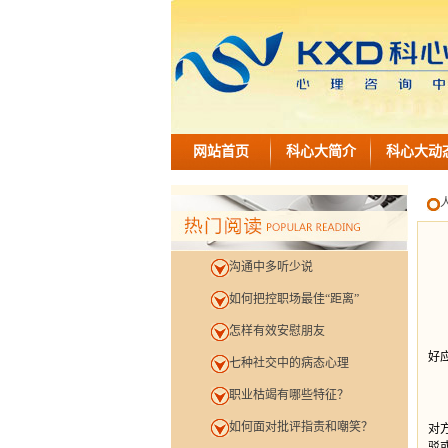
网站首页
科心大简介
科心大动
注意
沟通中多听少说
如何把控职场最佳“距离”
怎样有效安慰朋友
如
好
七种社交中的病态心理
职业枯竭有哪些特征？
和
如何面对批评指责和嘲笑？
对
驳