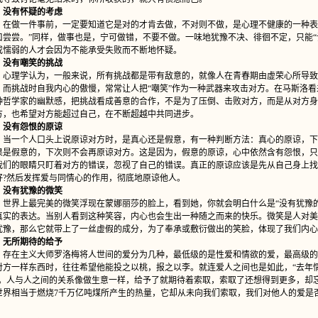
没有怀疑的考虑
做一件事前，一定要知道它是对的才肯去做，不对则不做，是心理不健康的一种表现
口尝尝。”同样，做事也是，宁可做错，不要不做。一味地犹豫不决、徘徊不定，只能“
或懦弱的人才会因为不能承受失败而不断地怀疑。
没有嘲笑的挑战
理学认为，一般来说，所有挑战都是带有敌意的，就像人在青春期由虚荣心所导致
。而挑战时自我内心的傲慢，常常让人把“嘲笑”作为一种武器来攻击对方。在马斯洛
种哲学家的幽默感，把挑战看成善意的合作，不是为了压倒、击败对方，而是从对方身
方，也希望对方能超过自己，在不断超越中共同进步。
没有怨恨的原谅
一个人口头上说原谅对方时，是真心还是假意，有一种判断方法：真心的原谅，下次
果是假意的，下次则不会再原谅对方。这是因为，假意的原谅，心中依然含有怨恨，只
我们的眼睛只盯着对方的错误，忽视了自己的错误。真正的原谅应该是先从自己身上找
好?然后发挥爱与同情心的作用，彻底地原谅他人。
没有犹豫的微笑
界上最完美的微笑浮现在蒙娜丽莎的脸上，看到她，你就会明白什么是“没有犹豫的
真实的表达。当别人看到这种笑容，内心也会生出一种随之而来的快乐。微笑是人对美
犹豫，那么它就带上了一丝虚假的成分，为了奉承或敷衍做出的笑脸，体现了我们内心
无所期待的给予
在主义大师罗洛梅将人世间的爱分为几种，最低级的是性爱和情欲的爱，最高级的
对方一样东西时，往往希望他能投之以桃，报之以李。就连爱人之间也是如此，“去年
”。人与人之间的关系像做生意一样，给予了就期待着索取，索取了还想得到更多，却忘
世界相当于燃烧7千万亿吨煤所产生的热量，它却从未向我们索取，我们对他人的爱是