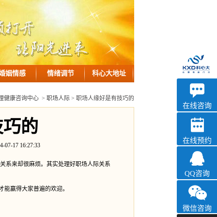
婚姻情感
情绪调节
科心大地址
优眠
理健康咨询中心
>
职场人际
> 职场人缘好是有技巧的
心理咨询
在线咨询
技巧的
在线预约
7 16:27:33
关系来却很麻烦。其实处理好职场人际关系
QQ咨询
才能赢得大家普遍的欢迎。
微信咨询