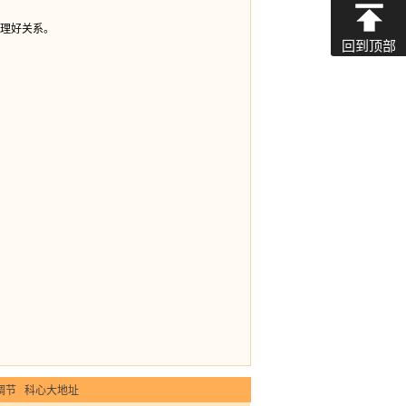
理好关系。
回到顶部
调节
科心大地址