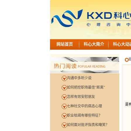
网站首页
科心大简介
科心大动
沟通中多听少说
如何把控职场最佳“距离”
怎样有效安慰朋友
在
是
七种社交中的病态心理
1
职业枯竭有哪些特征？
2
3
如何面对批评指责和嘲笑？
4