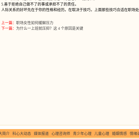
.善于拒绝自己做不了的事或承担不了的责任。
际关系的好坏先在于你的性格和经历。在取决于技巧，上面那些技巧合适在职场处
上一篇：
职场女性如何缓解压力
下一篇：
为什么一上班就压抑？这 4 个原因是关键
大简介
科心大动态
媒体报道
心理咨询师
青少年心理
儿童心理
婚姻情感
情绪