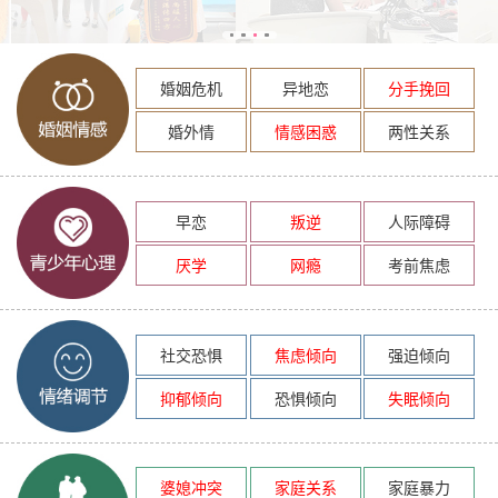
婚姻危机
异地恋
分手挽回
婚外情
情感困惑
两性关系
早恋
叛逆
人际障碍
厌学
网瘾
考前焦虑
社交恐惧
焦虑倾向
强迫倾向
抑郁倾向
恐惧倾向
失眠倾向
婆媳冲突
家庭关系
家庭暴力