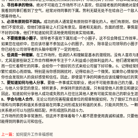
2、寻找奉承的物体
。绝对不可能在工作场所不讨人喜欢，但迎接老板的阿姨绝对是
，我看到同事们看到了空气，经常对待同事的下属。势利无疑无处不在给自己一个敌人
不想善待他人。
3、必须有原则但不固执。
成功的商人通常是有原则但不僵化的人。他们有原则，但
。他们不受欢迎，但他们很容易让人们没有意见。弱者和无能的，负面的感觉，事情是
下不好的印象，他们不知道如何灵活地使用规则来实现结果。
4、不要随意搞小圈子
。领导者不喜欢下属形成一个小圈子，这不仅会降低工作效率
，如果您在组织中，您应该尽量不参加这么小的圈子。另外，除非是公司领导的小圈子
，你已经在公司领导者的头脑中取得了一定的地位。
5、低调是一种理解
。在工作场所，低调的人和理解是基本的潜规则。没有人喜欢与
作，尤其是那些缺乏工作合作精神并专注于个人利益或小团体利益的人。他们通常被同
，而一位忙着帮忙的同事，会给你一个很好的方式来给公司留下好印象。6、记得经常
作繁忙或担心而烦恼。特别是当你感到困扰时，记得给自己一个微笑。如果你心情愉快
，你也会发现别人的良好感受和信任。因此，即使是干净的阿姨也应该炫耀你灿烂的笑
7、要知道如何与他人分享
。要做一件事或实现职业，绝对不可能依靠自己的力量。
此，与他人分享您的意见，倾听更多，并保持开放的态度。只有接受他人的意见和建议
。因此，知道如何分享他人成功或失败的人往往比其他人更有可能实现自己的职业生涯
8、学会与他人合作
。无论公司的完善程度或单位的规章制度如何，为了做好工作总
环境和与同事的和谐关系很容易在同事之间形成友好和谐的关系，只能共同努力。一颗
的关系绝对可以与团队相匹配，并形成团队的战斗力。
作场所的竞争非常激烈，但这并不意味着每个人都不愿意使用真诚和诚意。只要他
都能得到同事的认可和信任。
上一篇：
如何提升工作幸福感呢