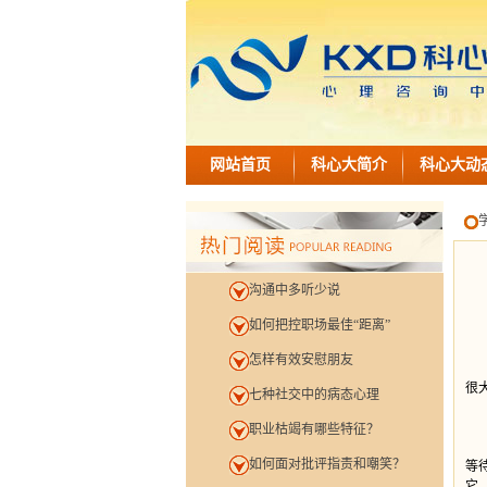
网站首页
科心大简介
科心大动
沟通中多听少说
如何把控职场最佳“距离”
怎样有效安慰朋友
由
很
七种社交中的病态心理
职业枯竭有哪些特征？
如何面对批评指责和嘲笑？
等
它