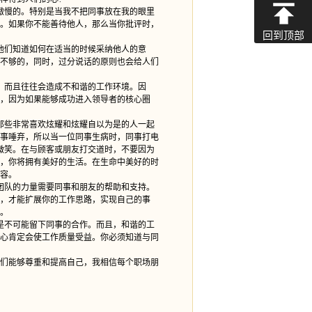
傲慢的。特别是当我不把同事放在我的眼里
。如果你不能善待他人，那么当你批评时，
回到顶部
他们知道如何在适当的时候采纳他人的意
不够的，同时，过分说话的原则也会给人们
，而且往往会造成不和谐的工作环境。因
，因为如果能够成功进入领导者的核心圈
那些非常喜欢炫耀和炫耀自以为是的人一起
事唾弃，所以当一位同事生病时，同事打电
微笑。在与顾客或朋友打交道时，不要因为
，你将拥有美好的生活。在生命中美好的时
容。
团队的力量需要同事和朋友的帮助和支持。
，才能扩展你的工作思路，实现自己的事
。
是不可能留下同事的合作。而且，和谐的工
心肯定会使工作质量受益。你必须知道与同
们能够尊重和提高自己，我相信每个职场朋