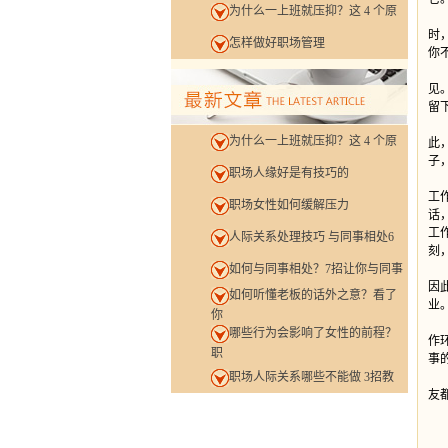
为什么一上班就压抑？这 4 个原
时
怎样做好职场管理
你
见
留
为什么一上班就压抑？这 4 个原
此
子
职场人缘好是有技巧的
工
职场女性如何缓解压力
话
工
人际关系处理技巧 与同事相处6
刻
如何与同事相处？7招让你与同事
因
如何听懂老板的话外之意？看了
业
你
哪些行为会影响了女性的前程？
作
职
事
职场人际关系哪些不能做 3招教
工
友