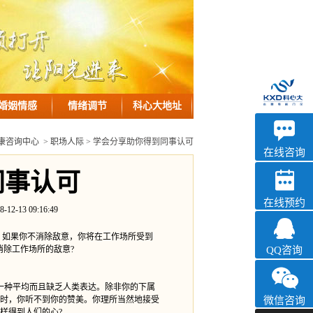
婚姻情感
情绪调节
科心大地址
优眠
康咨询中心
>
职场人际
> 学会分享助你得到同事认可
心理咨询
在线咨询
同事认可
在线预约
3 09:16:49
如果你不消除敌意，你将在工作场所受到
消除工作场所的敌意?
QQ咨询
一种平均而且缺乏人类表达。除非你的下属
时，你听不到你的赞美。你理所当然地接受
微信咨询
样得到人们的心?