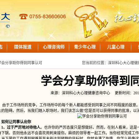
态
媒体报道
心理咨询师
青少年心理
儿童心理
学会分享助你得到同事认可
您当前的位置：
深圳科心大心理健
学会分享助你得到
来源：深圳科心大心理健康咨询中心 更新时间：2018-12-1
于工作场所的竞争，工作场所中的每个新人都能感受到同事之间不同程度的敌意。
大的阻碍。然后，当我们踏入职场时，我们该怎么做?您是否可以获得同事的批准，以
如何让同事认出你
1、过于严厉地对待他人
。也许你的严厉态度只是想做好。然而，在别人看来，这是
待下锅，否则他永远不会喜欢用刺来接你。麻烦的领导者一起工作。当你经常完成工作
。当下属的工作遇到困难甚至未能达到预期的目标时，你就充满了热情。你怎么能像这