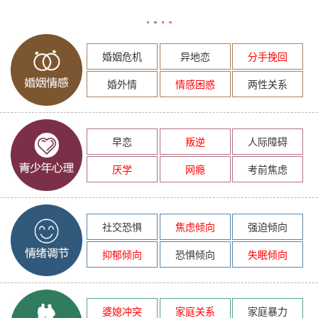
婚姻危机
异地恋
分手挽回
婚外情
情感困惑
两性关系
早恋
叛逆
人际障碍
厌学
网瘾
考前焦虑
社交恐惧
焦虑倾向
强迫倾向
抑郁倾向
恐惧倾向
失眠倾向
婆媳冲突
家庭关系
家庭暴力