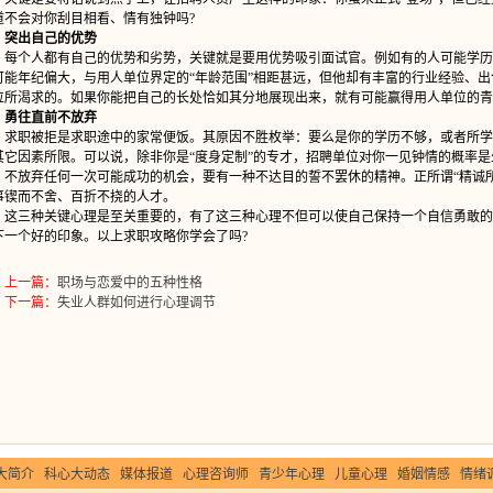
道不会对你刮目相看、情有独钟吗?
突出自己的优势
个人都有自己的优势和劣势，关键就是要用优势吸引面试官。例如有的人可能学历不
可能年纪偏大，与用人单位界定的“年龄范围”相距甚远，但他却有丰富的行业经验、
位所渴求的。如果你能把自己的长处恰如其分地展现出来，就有可能赢得用人单位的青
勇往直前不放弃
职被拒是求职途中的家常便饭。其原因不胜枚举：要么是你的学历不够，或者所学的
其它因素所限。可以说，除非你是“度身定制”的专才，招聘单位对你一见钟情的概率
，不放弃任何一次可能成功的机会，要有一种不达目的誓不罢休的精神。正所谓“精诚
事锲而不舍、百折不挠的人才。
三种关键心理是至关重要的，有了这三种心理不但可以使自己保持一个自信勇敢的
下一个好的印象。以上求职攻略你学会了吗?
上一篇：
职场与恋爱中的五种性格
下一篇：
失业人群如何进行心理调节
大简介
科心大动态
媒体报道
心理咨询师
青少年心理
儿童心理
婚姻情感
情绪