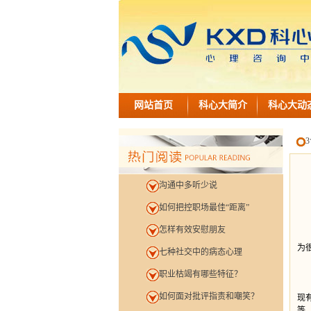
网站首页
科心大简介
科心大动
沟通中多听少说
如何把控职场最佳“距离”
怎样有效安慰朋友
在
为
七种社交中的病态心理
职业枯竭有哪些特征？
要
如何面对批评指责和嘲笑？
现
等