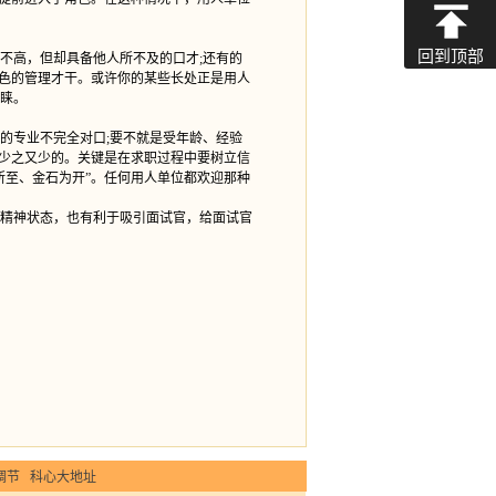
回到顶部
高，但却具备他人所不及的口才;还有的
出色的管理才干。或许你的某些长处正是用人
睐。
专业不完全对口;要不就是受年龄、经验
是少之又少的。关键是在求职过程中要树立信
所至、金石为开”。任何用人单位都欢迎那种
精神状态，也有利于吸引面试官，给面试官
调节
科心大地址