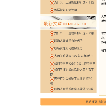
为什么一上班就压抑？这 4 个原
难
怎样做好职场管理
每
人
单
求
为什么一上班就压抑？这 4 个原
等
心
职场人缘好是有技巧的
做
这
职场女性如何缓解压力
留
人际关系处理技巧 与同事相处6
如何与同事相处？7招让你与同事
如何听懂老板的话外之意？看了
你
哪些行为会影响了女性的前程？
职
职场人际关系哪些不能做 3招教
网站首页
科心