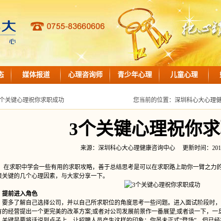
态
媒体报道
心理咨询师
青少年心理
儿童心理
3个关键心理祝你求职成功
您当前的位置：
深圳科心大心理
3个关键心理祝你
来源：深圳科心大心理健康咨询中心 更新时间：2019-06-2
求职中学会一些有用的求职攻略，善于总结思考是可以在求职路上助你一臂之力的
很关键的几个心理因素，与大家分享一下。
提前进入角色
多了解自己选择公司，并以自己所求职位的角度思考一些问题。进入面试阶段时，
有的经营提出一个更完美的改革方案;或者对公司发展前景作一番展望;或者谈一下，一
。关键是要将话说到点子上，让招聘人员产生这样的印象：你虽未正式“登场”，但已