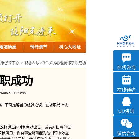
婚姻情感
情绪调节
科心大地址
优眠
健康咨询中心
>
职场人际
> 3个关键心理祝你求职成功
心理咨询
在线咨询
求职成功
在线预约
2 08:53:55
。下面是笔者的经验之谈，在求职路上认
QQ咨询
选择适当的时机主动出击，或者对招聘单位
旦被聘用，你有哪些能耐能为他们带来效益
微信咨询
经提前进入了角色。在这种情况下，用人单位